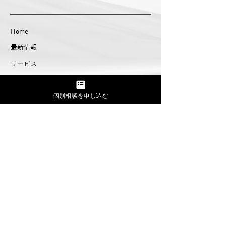
Home
最新情報
【弊社代表 藤塚洋介が
ニュースメディ
サービス
note連載中】
「VOIX」にて
実績紹介
ースが紹介され
個別相談を申し込む
企業情報
​​メンバー紹介
よくある質問
問い合わせ
〒150-0044
東京都渋谷区円山町5番5号 Navi渋谷Ⅴ3F
info.msw@moonshotworks.jp