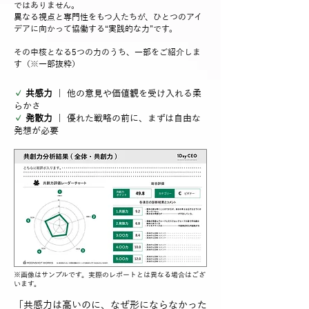
ではありません。
異なる視点と専門性をもつ人たちが、ひとつのアイ
デアに向かって協働する“実践的な力”です。
その中核となる5つの力のうち、一部をご紹介しま
す（※一部抜粋）
✓
共感力
| 他の意見や価値観を受け入れる柔
らかさ
✓
発散力
| 優れた戦略の前に、まずは自由な
発想が必要
​※画像はサンプルです。実際のレポートとは異なる場合はござ
います。
「共感力は高いのに、なぜ形にならなかった