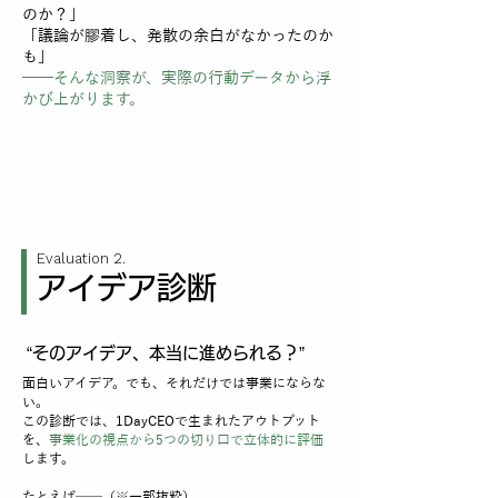
のか？」
「議論が膠着し、発散の余白がなかったのか
も」
──
そんな洞察が、実際の行動データから浮
かび上がります。
Evaluation 2.
​アイデア診断
“そのアイデア、本当に進められる？”
面白いアイデア。でも、それだけでは事業にならな
い。
この診断では、1DayCEOで生まれたアウトプット
を、
事業化の視点から5つの切り口で立体的に評価
します。
たとえば──（※一部抜粋）