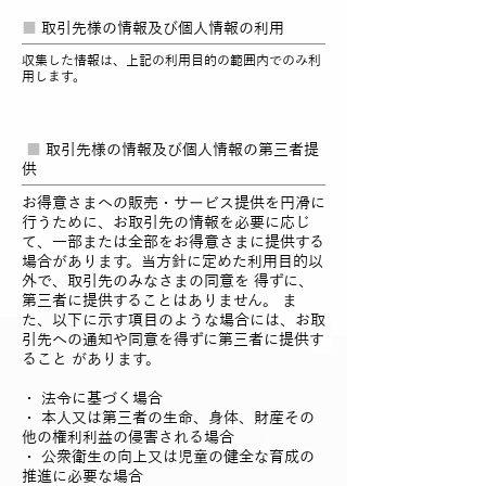
■
取引先様の情報及び個人情報の利用
収集した情報は、上記の利用目的の範囲内でのみ利
用します。
■
取引先様の情報及び個人情報の第三者提
供
お得意さまへの販売・サービス提供を円滑に
行うために、お取引先の情報を必要に応じ
て、一部または全部をお得意さまに提供する
場合があります。当方針に定めた利用目的以
外で、取引先のみなさまの同意を 得ずに、
第三者に提供することはありません。 ま
た、以下に示す項目のような場合には、お取
引先への通知や同意を得ずに第三者に提供す
ること があります。
・ 法令に基づく場合
・ 本人又は第三者の生命、身体、財産その
他の権利利益の侵害される場合
・ 公衆衛生の向上又は児童の健全な育成の
推進に必要な場合