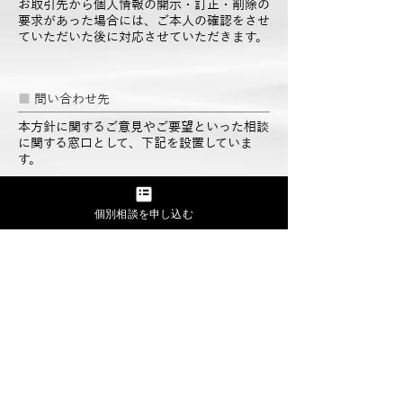
お取引先から個人情報の開示・訂正・削除の
要求があった場合には、ご本人の確認をさせ
ていただいた後に対応させていただきます。
■
問い合わせ先
本方針に関するご意見やご要望といった相談
に関する窓口として、下記を設置していま
す。
事業者情報
法人名：MOONSHOT WORKS 株式会社
個別相談を申し込む
住所：東京都渋谷区円山町5番5号 Navi渋谷
Ⅴ3F
代表者：代表取締役CEO 藤塚洋介
メールアドレス
info.msw@moonshotworks.jp
2024年 4月 1日改正