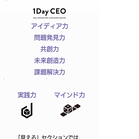
​アイディア力
問題発見力
共創力
未来創造力
課題解決力
実践力
マインド力
「見える」セクションでは、