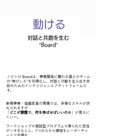
動ける
対話と共創を生む
“Board”
ノビシロ Boardは、事業開発に関わる個人やチーム
の“伸びしろ”を可視化し、対話と行動を生み出す共
創のためのインテリジェンスプラットフォームで
す。
新規事業・組織変革の現場では、多様なスキルが求
められますが
「
どこが課題で、何を伸ばせばいいのか
」が見えに
くい―。
​ワークショップや実践型プログラムで得られた定性
データをもとに、7つのスキル領域をレーダーチャ
ートで可視化。