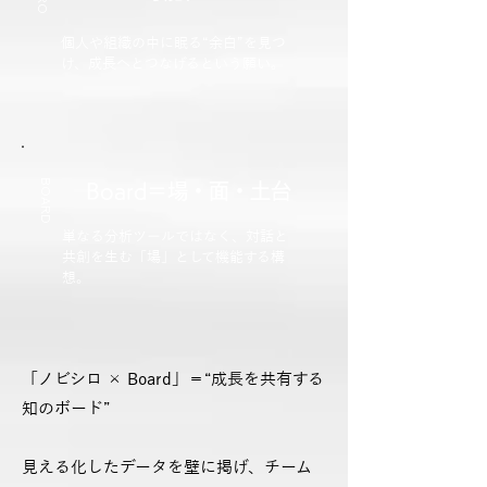
個人や組織の中に眠る“余白”を見つ
け、成長へとつなげるという願い。
BOARD
Board＝場・面・土台
単なる分析ツールではなく、対話と
共創を生む「場」として機能する構
想。
「ノビシロ × Board」＝“成長を共有する
知のボード”
見える化したデータを壁に掲げ、チーム