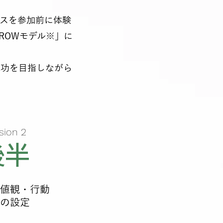
スを参加前に体験
ROWモデル※」に
成功を目指しながら
sion 2
後半
値観・行動
の設定