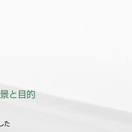
景と目的
した