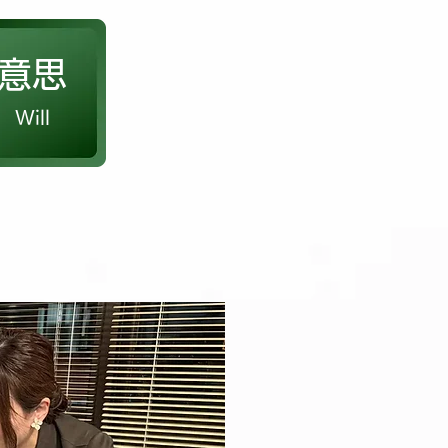
​意思
Will