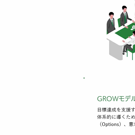
GROWモデ
目標達成を支援
体系的に導くための
（Options）