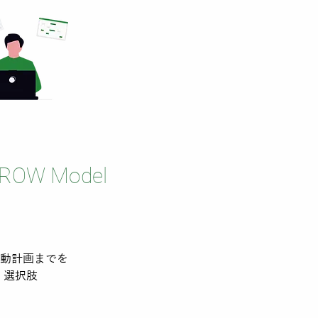
GROW Model
行動計画までを
、選択肢