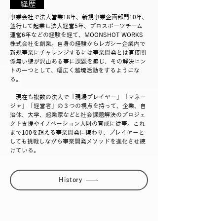
​
経歴
事業会社で法人営業18年、新規事業企画部門10年、
並行して起業し法人経営5年、プロスポーツチーム
運営6年などの経験を経て、MOONSHOT WORKS
株式会社を創業。自身の経験からレガシー企業内で
新規事業にチャレンジするには事業開発とは直接関
係無い壁が沢山ある事に課題を感じ、その解決ヒン
トの一つとして、幅広く越境活動をするようにな
る。
現在も複数の法人で「現場プレイヤー」「マネー
ジャ」「経営者」の３つの視点を持って、企業、自
治体、大学、起業家などと社会課題解決のプロジェ
クト支援やイノベーション人財の育成に従事。これ
まで100を超える事業開発に携わり、プレイヤーと
しても挑戦しながら事業開発メソッドを進化させ続
けている。
History