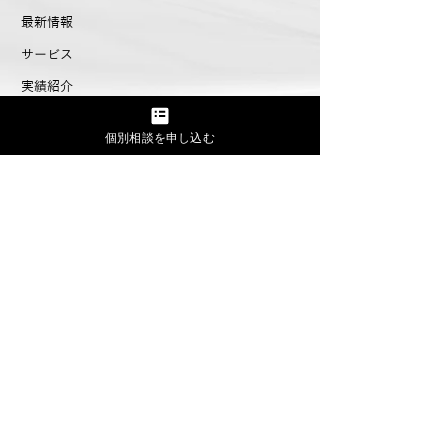
れました。 掲載
最新情報
下記の通りです。
【弊社代表 藤塚洋介が
サービス
続き社内起業家の
note連載中】
援とサービス開発
実績紹介
します。 1.@nift
企業情報
フティ株式会社
個別相談を申し込む
​​メンバー紹介
https://business.
s...
よくある質問
問い合わせ
〒150-0044
東京都渋谷区円山町5番5号 Navi渋谷Ⅴ3F
info.msw@moonshotworks.jp
プライバシーポリシー
取引先情報保護