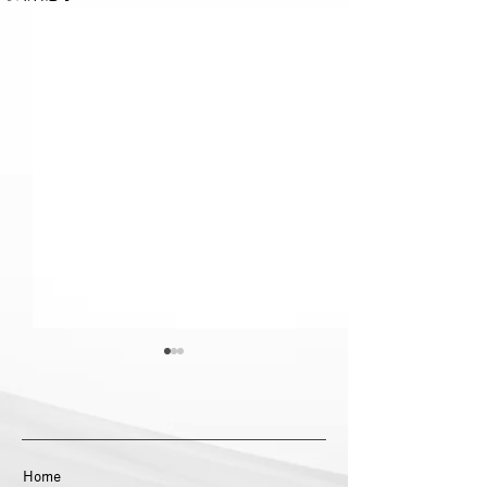
メディア26社に
が掲載されまし
9月10日のプレス
WEBメディア26
Home