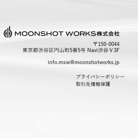
ィア26社にリリースが掲
れました。
10日のプレスリリースがWEB
ィア26社に掲載されまし
〒150-0044
 掲載メディアは下記の通り
東京都渋谷区円山町5番5号 Navi渋谷Ⅴ3F
。 当社は引き続き社内起業
info.msw@moonshotworks.jp
皆様のご支援とサービス開発
いたします。 1.@niftyビジ
プライバシーポリシー
 ニフティ株式会社
取引先情報保護
://business.nifty.com/cs...