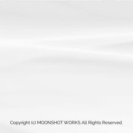
メデ
載さ
9月
メデ
た。
です
ニュースメディア「VOIX」に
家の
てプレスリリースが紹介され
に尽力
ネス
ました。
https
Copyright (c) MOONSHOT WORKS All Rights Reserved.