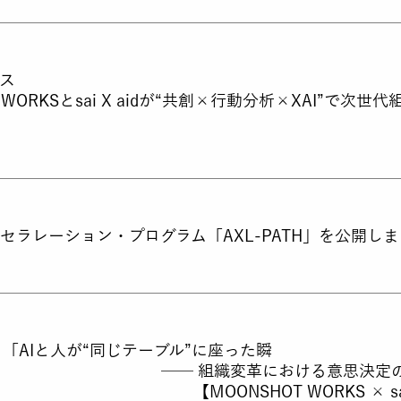
ス
T WORKSとsai X aidが“共創×行動分析×XAI”で次
セラレーション・プログラム「AXL-PATH」を公開し
DX 「AIと人が“同じテーブル”に座った瞬
── 組織変革における意思決定の
OONSHOT WORKS × sai X a