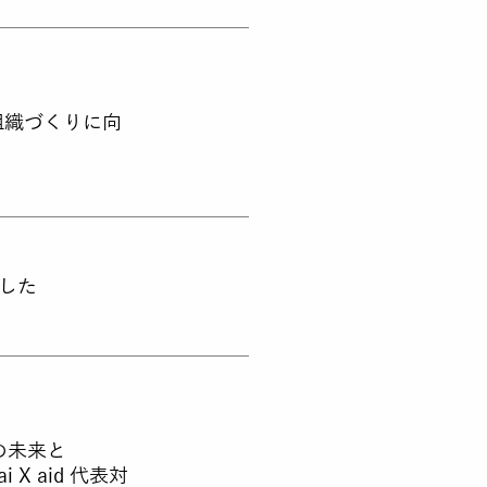
世代組織づくりに向
ました
未来と
id 代表対