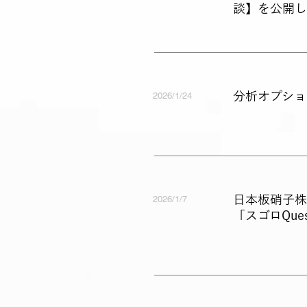
談】を公開し
​分析オプシ
2026/1/24
日本板硝子株式
2026/1/7
「スゴロQu